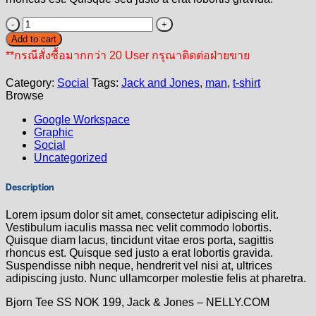
Bjorn
Tee
Add to cart
SS
**กรณีสั่งซื้อมากกว่า 20 User กรุณาติดต่อฝ่ายขาย
Jack
&
Category:
Social
Tags:
Jack and Jones
,
man
,
t-shirt
Jones
Browse
quantity
Google Workspace
Graphic
Social
Uncategorized
Description
Lorem ipsum dolor sit amet, consectetur adipiscing elit.
Vestibulum iaculis massa nec velit commodo lobortis.
Quisque diam lacus, tincidunt vitae eros porta, sagittis
rhoncus est. Quisque sed justo a erat lobortis gravida.
Suspendisse nibh neque, hendrerit vel nisi at, ultrices
adipiscing justo. Nunc ullamcorper molestie felis at pharetra.
Bjorn Tee SS NOK 199, Jack & Jones – NELLY.COM