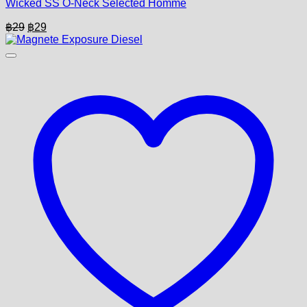
Wicked SS O-Neck Selected Homme
Original
Current
฿
29
฿
29
price
price
was:
is:
฿29.
฿29.