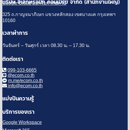
บริษัท อิเล็กทรอนิก คอมเมิร์ซ จำกัด (สำนักงานใหญ่)
Google Cloud ออกใบกำกับภาษี
325 ถ.กาญจนาภิเษก แขวงหลักสอง เขตบางแค กรุงเทพฯ
10160
เวลาทำการ
วันจันทร์ – วันศุกร์ เวลา 08.30 น. – 17.30 น.
ติดต่อเรา
099-103-6665
@ecom.co.th
m.me/ecom.co.th
info@ecom.co.th
แบ่งปันความรู้
บริการของเรา
Google Workspace