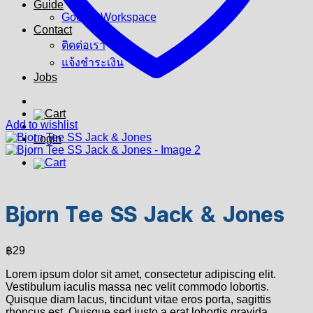
Guide
Google Workspace
Contact
ติดต่อเรา
แจ้งชำระเงิน
Jobs
Add to wishlist
Login
Bjorn Tee SS Jack & Jones
฿
29
Lorem ipsum dolor sit amet, consectetur adipiscing elit.
Vestibulum iaculis massa nec velit commodo lobortis.
Quisque diam lacus, tincidunt vitae eros porta, sagittis
rhoncus est. Quisque sed justo a erat lobortis gravida.