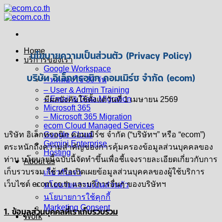
Skip
to
content
Home
นโยบายความเป็นส่วนตัว (Privacy Policy)
บริการของเรา
Google Workspace
บริษัท อิเล็กทรอนิก คอมเมิร์ซ จำกัด (ecom)
– ทดลองใช้ 30 วัน
– User & Admin Training
– Email & Data Migration
มีผลบังคับใช้ตั้งแต่วันที่ 1 เมษายน 2569
Microsoft 365
– Microsoft 365 Migration
ecom Cloud Managed Services
Google Cloud
บริษัท อิเล็กทรอนิก คอมเมิร์ซ จำกัด (“บริษัทฯ” หรือ “ecom”)
Gemini Enterprise
ตระหนักถึงความสำคัญของการคุ้มครองข้อมูลส่วนบุคคลของ
Hosting
ท่าน นโยบายนี้ฉบับนี้จัดทำขึ้นเพื่อชี้แจงรายละเอียดเกี่ยวกับการ
About us
เก็บรวบรวม ใช้ หรือเปิดเผยข้อมูลส่วนบุคคลของผู้ใช้บริการ
เกี่ยวกับเรา
เว็บไซต์ ecom.co.th และบริการอื่นๆ ของบริษัทฯ
นโยบายความเป็นส่วนตัว
นโยบายการใช้คุกกี้
Marketing Consent
1. ข้อมูลส่วนบุคคลที่เราเก็บรวบรวม
Work