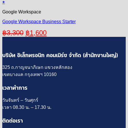
+
Google Workspace
Google Workspace Business Starter
Original
Current
฿
3,300
฿
1,600
price
price
was:
is:
บริษัท อิเล็กทรอนิก คอมเมิร์ซ จำกัด (สำนักงานใหญ่)
฿3,300.
฿1,600.
325 ถ.กาญจนาภิเษก แขวงหลักสอง
เขตบางแค กรุงเทพฯ 10160
เวลาทำการ
วันจันทร์ – วันศุกร์
เวลา 08.30 น. – 17.30 น.
ติดต่อเรา