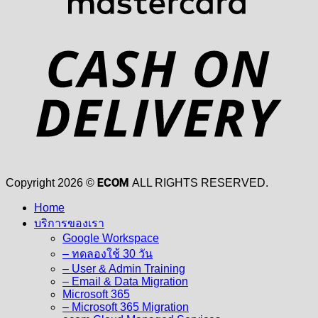
D
ECOM
Copyright 2026 ©
ALL RIGHTS RESERVED.
Home
บริการของเรา
Google Workspace
– ทดลองใช้ 30 วัน
– User & Admin Training
– Email & Data Migration
Microsoft 365
– Microsoft 365 Migration