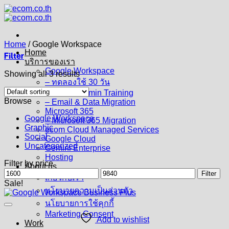
Skip
to
content
Home
/
Google Workspace
Home
Filter
บริการของเรา
Google Workspace
Showing all 3 results
– ทดลองใช้ 30 วัน
– User & Admin Training
Browse
– Email & Data Migration
Microsoft 365
Google Workspace
– Microsoft 365 Migration
Graphic
ecom Cloud Managed Services
Social
Google Cloud
Uncategorized
Gemini Enterprise
Hosting
Filter by price
About us
Min
Max
Filter
เกี่ยวกับเรา
price
price
Sale!
นโยบายความเป็นส่วนตัว
นโยบายการใช้คุกกี้
Marketing Consent
Add to wishlist
Work