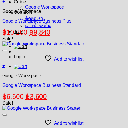
+
Guide
Google Workspace
Google Workspace
Contact
ติดต่อเรา
Google Workspace Business Plus
แจ้งชำระเงิน
Original
Current
฿
10,200
฿
9,840
Jobs
price
price
Sale!
was:
is:
฿10,200.
฿9,840.
Login
Add to wishlist
+
Google Workspace
Google Workspace Business Standard
Original
Current
฿
6,600
฿
3,600
price
price
Sale!
was:
is:
฿6,600.
฿3,600.
Add to wishlist