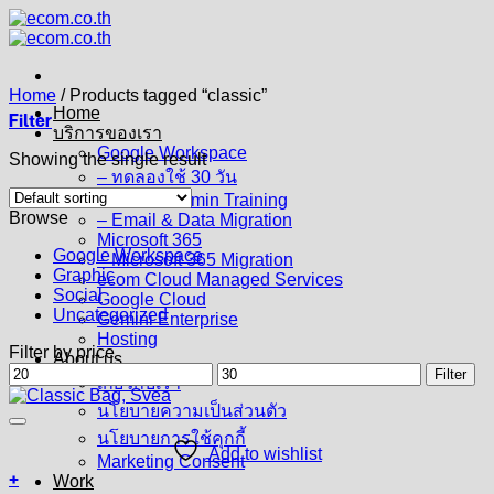
Skip
to
content
Home
/
Products tagged “classic”
Home
Filter
บริการของเรา
Google Workspace
Showing the single result
– ทดลองใช้ 30 วัน
– User & Admin Training
Browse
– Email & Data Migration
Microsoft 365
Google Workspace
– Microsoft 365 Migration
Graphic
ecom Cloud Managed Services
Social
Google Cloud
Uncategorized
Gemini Enterprise
Hosting
Filter by price
About us
Min
Max
Filter
เกี่ยวกับเรา
price
price
นโยบายความเป็นส่วนตัว
นโยบายการใช้คุกกี้
Add to wishlist
Marketing Consent
+
Work