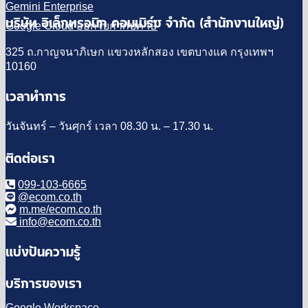
Gemini Enterprise
บริษัท อิเล็กทรอนิก คอมเมิร์ซ จำกัด (สำนักงานใหญ่)
Google Cloud ออกใบกำกับภาษี
325 ถ.กาญจนาภิเษก แขวงหลักสอง เขตบางแค กรุงเทพฯ
10160
เวลาทำการ
วันจันทร์ – วันศุกร์ เวลา 08.30 น. – 17.30 น.
ติดต่อเรา
099-103-6665
@ecom.co.th
m.me/ecom.co.th
info@ecom.co.th
แบ่งปันความรู้
บริการของเรา
Google Workspace