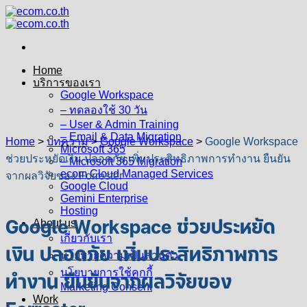
Skip
to
content
Home
บริการของเรา
Google Workspace
– ทดลองใช้ 30 วัน
– User & Admin Training
– Email & Data Migration
Home
>
บทความ
>
Google Workspace
>
Google Workspace
Microsoft 365
ช่วยประหยัดเงิน ปลอดภัย เพิ่มประสิทธิภาพการทำงาน ยืนยัน
– Microsoft 365 Migration
ecom Cloud Managed Services
จากผลวิจัยของ Forrester
Google Cloud
Gemini Enterprise
Hosting
Google Workspace ช่วยประหยัด
About us
เกี่ยวกับเรา
เงิน ปลอดภัย เพิ่มประสิทธิภาพการ
นโยบายความเป็นส่วนตัว
ทำงาน ยืนยันจากผลวิจัยของ
นโยบายการใช้คุกกี้
Marketing Consent
Work