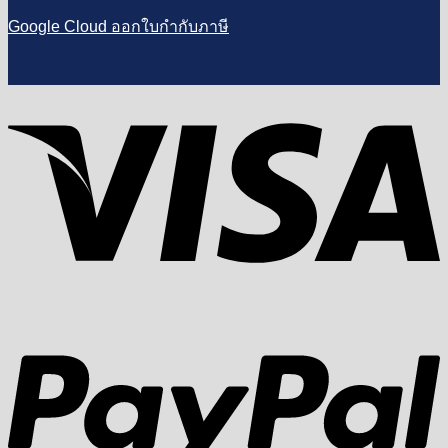
Google Cloud ออกใบกำกับภาษี
V
P