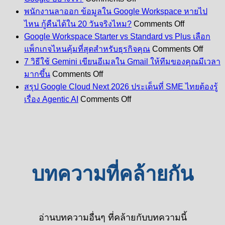
สมัคร
พนักงานลาออก ข้อมูลใน Google Workspace หายไป
Google
on
ไหน กู้คืนได้ใน 20 วันจริงไหม?
Comments Off
Workspace
พนักงาน
Google Workspace Starter vs Standard vs Plus เลือก
ผ่าน
ลา
on
ecom
แพ็กเกจไหนคุ้มที่สุดสำหรับธุรกิจคุณ
Comments Off
Googl
ออก
คุ้ม
7 วิธีใช้ Gemini เขียนอีเมลใน Gmail ให้ทีมของคุณมีเวลา
Works
ข้อมูล
on
กว่า
Starte
มากขึ้น
Comments Off
7
ใน
vs
ซื้อ
สรุป Google Cloud Next 2026 ประเด็นที่ SME ไทยต้องรู้
วิธี
Stand
Google
on
ตรง
เรื่อง Agentic AI
Comments Off
vs
Workspace
ใช้
สรุป
กับ
Plus
หาย
Gemini
Google
Google
เลือก
เขียน
ไป
Cloud
อย่างไร?
แพ็ก
Next
อีเมล
ไหน
2026
เกจ
ใน
กู้
ประเด็น
ไหน
Gmail
คืน
บทความที่คล้ายกัน
ที่
คุ้ม
ให้
ได้
SME
ที่สุด
ทีม
ใน
ไทย
สำหรั
ของ
20
ต้อง
ธุรกิจ
คุณ
วัน
รู้
อ่านบทความอื่นๆ ที่คล้ายกับบทความนี้
คุณ
มี
จริง