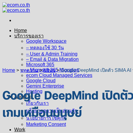
Skip
to
content
Home
บริการของเรา
Google Workspace
– ทดลองใช้ 30 วัน
– User & Admin Training
– Email & Data Migration
Microsoft 365
– Microsoft 365 Migration
Home
>
บทความ
>
News
>
Google DeepMind เปิดตัว SIMA AI 
ecom Cloud Managed Services
Google Cloud
Gemini Enterprise
Google DeepMind เปิดตัว 
Hosting
About us
เกี่ยวกับเรา
เกมเหมือนมนุษย์
นโยบายความเป็นส่วนตัว
นโยบายการใช้คุกกี้
Marketing Consent
Work