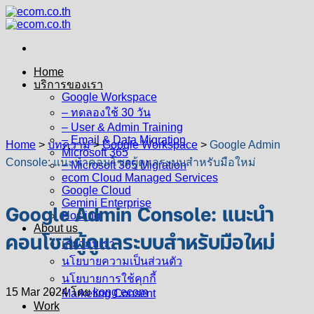
Skip
to
content
Home
บริการของเรา
Google Workspace
– ทดลองใช้ 30 วัน
– User & Admin Training
– Email & Data Migration
Home
>
บทความ
>
Google Workspace
>
Google Admin
Microsoft 365
Console: แนะนำคอนโซลผู้ดูแลระบบสำหรับมือใหม่
– Microsoft 365 Migration
ecom Cloud Managed Services
Google Cloud
Gemini Enterprise
Google Admin Console: แนะนำ
Hosting
About us
คอนโซลผู้ดูแลระบบสำหรับมือใหม่
เกี่ยวกับเรา
นโยบายความเป็นส่วนตัว
นโยบายการใช้คุกกี้
15 Mar 2024
โดย
kong ecom
Marketing Consent
Work