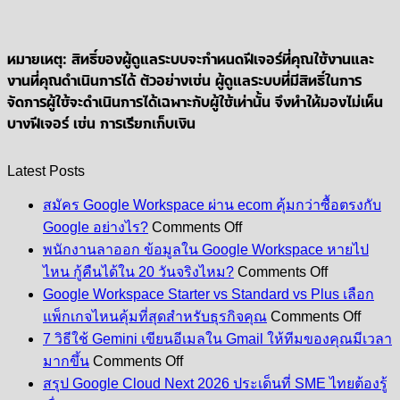
หมายเหตุ: สิทธิ์ของผู้ดูแลระบบจะกําหนดฟีเจอร์ที่คุณใช้งานและ
งานที่คุณดําเนินการได้ ตัวอย่างเช่น ผู้ดูแลระบบที่มีสิทธิ์ในการ
จัดการผู้ใช้จะดำเนินการได้เฉพาะกับผู้ใช้เท่านั้น จึงทำให้มองไม่เห็น
บางฟีเจอร์ เช่น การเรียกเก็บเงิน
Latest Posts
สมัคร Google Workspace ผ่าน ecom คุ้มกว่าซื้อตรงกับ
on
Google อย่างไร?
Comments Off
สมัคร
พนักงานลาออก ข้อมูลใน Google Workspace หายไป
Google
on
ไหน กู้คืนได้ใน 20 วันจริงไหม?
Comments Off
Workspace
พนักงาน
Google Workspace Starter vs Standard vs Plus เลือก
ผ่าน
ลา
on
ecom
แพ็กเกจไหนคุ้มที่สุดสำหรับธุรกิจคุณ
Comments Off
Googl
ออก
คุ้ม
7 วิธีใช้ Gemini เขียนอีเมลใน Gmail ให้ทีมของคุณมีเวลา
Works
ข้อมูล
on
กว่า
Starte
มากขึ้น
Comments Off
7
ใน
vs
ซื้อ
สรุป Google Cloud Next 2026 ประเด็นที่ SME ไทยต้องรู้
วิธี
Stand
Google