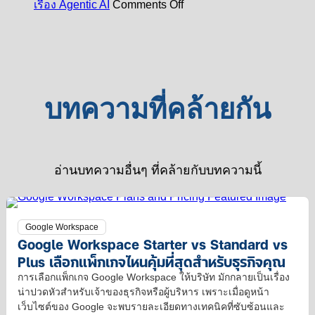
on
ตรง
เรื่อง Agentic AI
Comments Off
vs
Workspace
ใช้
สรุป
กับ
Plus
หาย
Gemini
Google
Google
เลือก
เขียน
ไป
Cloud
อย่างไร?
แพ็ก
Next
อีเมล
ไหน
2026
เกจ
ใน
กู้
ประเด็น
ไหน
Gmail
คืน
บทความที่คล้ายกัน
ที่
คุ้ม
ให้
ได้
SME
ที่สุด
ทีม
ใน
ไทย
สำหรั
ของ
20
ต้อง
ธุรกิจ
คุณ
วัน
รู้
อ่านบทความอื่นๆ ที่คล้ายกับบทความนี้
คุณ
มี
จริง
เรื่อง
เวลา
ไหม?
Agentic
มาก
AI
Google Workspace
ขึ้น
Google Workspace Starter vs Standard vs
Plus เลือกแพ็กเกจไหนคุ้มที่สุดสำหรับธุรกิจคุณ
การเลือกแพ็กเกจ Google Workspace ให้บริษัท มักกลายเป็นเรื่อง
น่าปวดหัวสำหรับเจ้าของธุรกิจหรือผู้บริหาร เพราะเมื่อดูหน้า
เว็บไซต์ของ Google จะพบรายละเอียดทางเทคนิคที่ซับซ้อนและ