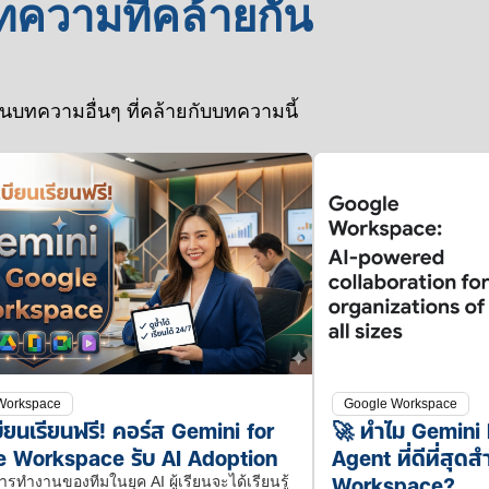
ทความที่คล้ายกัน
ที่
Google
เกจ
Gmail
ไหน
SME
อย่างไร?
ไหน
ให้
กู้
ไทย
คุ้ม
ทีม
คืน
ต้อง
ที่สุด
ของ
ได้
รู้
านบทความอื่นๆ ที่คล้ายกับบทความนี้
สำหรับ
คุณ
ใน
เรื่อง
ธุรกิจ
มี
20
Agentic
คุณ
เวลา
AI
วัน
มาก
จริง
ขึ้น
ไหม?
Workspace
Google Workspace
ียนเรียนฟรี! คอร์ส Gemini for
🚀 ทำไม Gemini E
 Workspace รับ AI Adoption
Agent ที่ดีที่สุด
Workspace?
รทำงานของทีมในยุค AI ผู้เรียนจะได้เรียนรู้