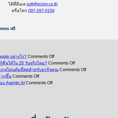
ได้ที่อีเมล
soft@ecom.co.th
หรือโทร
097-297-0150
iness ฟรี
on
oogle อย่างไร?
Comments Off
สมัคร
on
คืนได้ใน 20 วันจริงไหม?
Comments Off
Google
พนักงาน
on
เกจไหนคุ้มที่สุดสำหรับธุรกิจคุณ
Comments Off
Workspace
Google
ลา
on
ากขึ้น
Comments Off
ผ่าน
Workspace
7
ออก
on
ecom
Starter
่อง Agentic AI
Comments Off
วิธี
สรุป
ข้อมูล
vs
คุ้ม
ใช้
Standard
Google
ใน
กว่า
vs
Gemini
Cloud
Google
ซื้อ
Plus
Next
เขียน
Workspace
2026
เลือก
ตรง
อีเมล
หาย
ประเด็น
แพ็ก
กับ
ใน
ไป