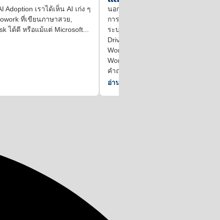
นอกเหนือจากการประกาศบันทึกการต
 AI Adoption เราได้เห็น AI เก่ง ๆ
การทำงานผ่าน API ล่าสุด ตอนนี้มีฟีเจอ
owork ที่เขียนภาษาสวย,
ระบบสามารถดูบันทึกการตรวจสอบให
k ได้ดี หรือแม้แต่ Microsoft...
Drive สำหรับกิจกรรมที่เกิดจากเจมินี่
Workspace ตัวอย่างเช่น หาก Gemini
Workspace เข้าถึงข้อมูลจากชุดไฟล์เ
คำถามของผู้ใช้ ระบบจะสร้างเหตุการณ
อ่าน
›