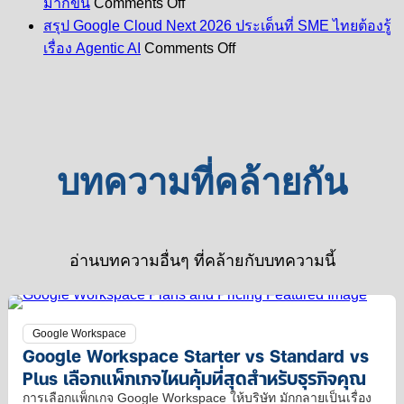
Starte
มากขึ้น
Comments Off
7
ใน
vs
ซื้อ
สรุป Google Cloud Next 2026 ประเด็นที่ SME ไทยต้องรู้
วิธี
Stand
Google
on
ตรง
เรื่อง Agentic AI
Comments Off
vs
Workspace
ใช้
สรุป
กับ
Plus
หาย
Gemini
Google
Google
เลือก
เขียน
ไป
Cloud
อย่างไร?
แพ็ก
Next
อีเมล
ไหน
2026
เกจ
ใน
กู้
ประเด็น
ไหน
Gmail
คืน
บทความที่คล้ายกัน
ที่
คุ้ม
ให้
ได้
SME
ที่สุด
ทีม
ใน
ไทย
สำหรั
ของ
20
ต้อง
ธุรกิจ
คุณ
วัน
รู้
อ่านบทความอื่นๆ ที่คล้ายกับบทความนี้
คุณ
มี
จริง
เรื่อง
เวลา
ไหม?
Agentic
มาก
AI
Google Workspace
ขึ้น
Google Workspace Starter vs Standard vs
Plus เลือกแพ็กเกจไหนคุ้มที่สุดสำหรับธุรกิจคุณ
การเลือกแพ็กเกจ Google Workspace ให้บริษัท มักกลายเป็นเรื่อง