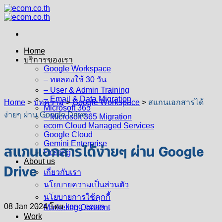
Skip
to
content
Home
บริการของเรา
Google Workspace
– ทดลองใช้ 30 วัน
– User & Admin Training
– Email & Data Migration
Home
>
บทความ
>
Google Workspace
>
สแกนเอกสารได้
Microsoft 365
ง่ายๆ ผ่าน Google Drive
– Microsoft 365 Migration
ecom Cloud Managed Services
Google Cloud
Gemini Enterprise
สแกนเอกสารได้ง่ายๆ ผ่าน Google
Hosting
About us
Drive
เกี่ยวกับเรา
นโยบายความเป็นส่วนตัว
นโยบายการใช้คุกกี้
08 Jan 2024
โดย
kong ecom
Marketing Consent
Work