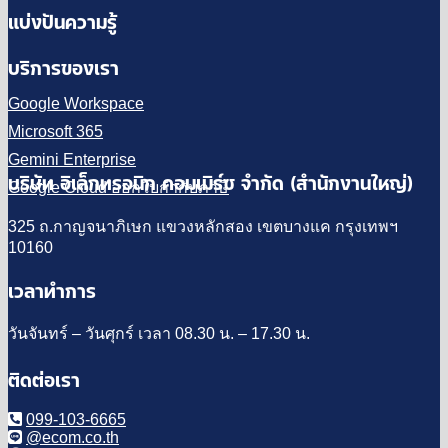
แบ่งปันความรู้
บริการของเรา
Google Workspace
Microsoft 365
Gemini Enterprise
บริษัท อิเล็กทรอนิก คอมเมิร์ซ จำกัด (สำนักงานใหญ่)
Google Cloud ออกใบกำกับภาษี
325 ถ.กาญจนาภิเษก แขวงหลักสอง เขตบางแค กรุงเทพฯ
10160
เวลาทำการ
วันจันทร์ – วันศุกร์ เวลา 08.30 น. – 17.30 น.
ติดต่อเรา
099-103-6665
@ecom.co.th