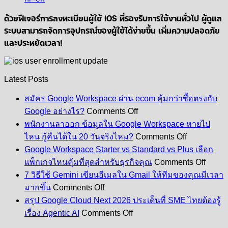
ด้วยฟีเจอร์การลงทะเบียนผู้ใช้ iOS ที่รองรับการใช้งานทั่วไป ผู้ดูแล
ระบบสามารถจัดการอุปกรณ์ของผู้ใช้ได้ง่ายขึ้น เพิ่มความปลอดภัย
และประหยัดเวลา!
Latest Posts
สมัคร Google Workspace ผ่าน ecom คุ้มกว่าซื้อตรงกับ
on
Google อย่างไร?
Comments Off
สมัคร
พนักงานลาออก ข้อมูลใน Google Workspace หายไป
Google
on
ไหน กู้คืนได้ใน 20 วันจริงไหม?
Comments Off
Workspace
พนักงาน
Google Workspace Starter vs Standard vs Plus เลือก
ผ่าน
ลา
on
ecom
แพ็กเกจไหนคุ้มที่สุดสำหรับธุรกิจคุณ
Comments Off
Googl
ออก
คุ้ม
7 วิธีใช้ Gemini เขียนอีเมลใน Gmail ให้ทีมของคุณมีเวลา
Works
ข้อมูล
on
กว่า
Starte
มากขึ้น
Comments Off
7
ใน
vs
ซื้อ
สรุป Google Cloud Next 2026 ประเด็นที่ SME ไทยต้องรู้
วิธี
Stand
Google
on
ตรง
เรื่อง Agentic AI
Comments Off
vs
Workspace
ใช้
สรุป
กับ
Plus
หาย