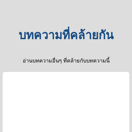
Gemini
Google
Google
เลือก
เขียน
ไป
Cloud
อย่างไร?
แพ็ก
Next
อีเมล
ไหน
2026
เกจ
ใน
กู้
ประเด็น
ไหน
Gmail
คืน
บทความที่คล้ายกัน
ที่
คุ้ม
ให้
ได้
SME
ที่สุด
ทีม
ใน
ไทย
สำหรั
ของ
20
ต้อง
ธุรกิจ
คุณ
วัน
รู้
อ่านบทความอื่นๆ ที่คล้ายกับบทความนี้
คุณ
มี
จริง
เรื่อง
เวลา
ไหม?
Agentic
มาก
AI
ขึ้น