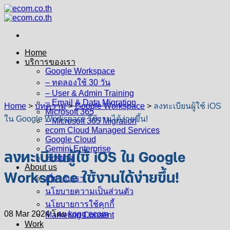
Skip
to
content
Home
บริการของเรา
Google Workspace
– ทดลองใช้ 30 วัน
– User & Admin Training
– Email & Data Migration
Home
>
บทความ
>
Google Workspace
>
ลงทะเบียนผู้ใช้ iOS
Microsoft 365
ใน Google Workspace ใช้งานได้ง่ายขึ้น!
– Microsoft 365 Migration
ecom Cloud Managed Services
Google Cloud
Gemini Enterprise
ลงทะเบียนผู้ใช้ iOS ใน Google
Hosting
About us
Workspace ใช้งานได้ง่ายขึ้น!
เกี่ยวกับเรา
นโยบายความเป็นส่วนตัว
นโยบายการใช้คุกกี้
08 Mar 2024
โดย
kong ecom
Marketing Consent
Work