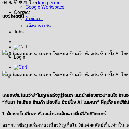
Guide
04 Jan 2024
โดย
kong ecom
Google Workspace
Contact
แชร์โพสต์นี้
ติดต่อเรา
แจ้งชำระเงิน
Jobs
Login
เคยสงสัยไหมว่าทำไมกูเกิ้ลถึงดูรู้ใจเรา แนะนำเรื่องราวน่าสนใจ ร้
“ค้นหา โซเชียล ร้านค้า ท้องถิ่น ช็อปปิ้ง AI โฆษณา” ที่กูเกิ้ลยกเสิ
1. ค้นหา+โซเชียล: เรื่องเล่ารอบค้นหา เพิ่มสีสันชีวิตแชร์
อยากหาข้อมูลเรื่องท่องเที่ยว? กูเกิ้ลไม่ใช่แค่ผลลัพธ์เว็บเท่า