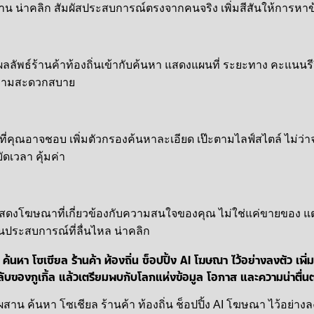
น น่าคลิก สัมผัสประสบการณ์ตรงจากคนจริง เพิ่มสีสันให้การหาข
ผลลัพธ์ร้านค้าท้องถิ่นเข้ากับค้นหา แสดงแผนที่ ระยะทาง คะแนนรีวิว 
ิ่มความสะดวกสบาย
ที่คุณอาจชอบ เพิ่มตัวกรองค้นหาละเอียด เป๊ะตามไลฟ์สไตล์ ไม่ว่าจะ
ัดเวลา คุ้มค่า
จะแสดงโฆษณาที่เกี่ยวข้องกับความสนใจของคุณ ไม่ใช่แค่ขายของ แ
ประสบการณ์ที่ลื่นไหล น่าคลิก
ค้นหา โซเชียล ร้านค้า ท้องถิ่น ช็อปปิ้ง AI โฆษณา ไว้อย่างลงตัว เพ
รลับของกูเกิ้ล แล้วเตรียมพบกับโลกแห่งข้อมูล โอกาส และความน่าตื่น