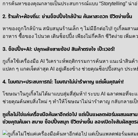
การค้นหาของคุณกลายเป็นประสบการณ์แบบ “Storytelling” น่าอ่า
2. ร้านค้า+ท้องถิ่น: ย่านช็อปปิ้งใกล้บ้าน ค้นหาสะดวก ชีวิตง่ายขึ้น
หาของถูกใกล้บ้าน สนับสนุนร้านเล็ก ๆ ไม่มีอีกต่อไป! กูเกิ้ลผสาน
อาหาร ซื้อของ ไปนวด เดินช็อปปิ้ง เพียงไม่กี่คลิก ชีวิตง่าย เพ
3. ช็อปปิ้ง+AI: ปลุกพลังสายช้อป สินค้าตรงใจ เป๊ะเวอร์!
กูเกิ้ลใช้เครื่องมือ AI วิเคราะห์พฤติกรรมการค้นหา แนะนำสินค้า
แปลก ๆ แกดเจ็ตล่าสุด AI อยู่เคียงข้าง ช่วยคุณช็อปปิ้งสนุก ประหย
4. โฆษณา+ประสบการณ์: โฆษณาไม่น่ารำคาญ แต่เห็นคุณค่า!
โฆษณาในกูเกิ้ลไม่ได้มาแบบสุ่มสี่สุ่มห้า! ระบบ AI ฉลาดพอที่
ช่วยคุณค้นพบสิ่งใหม่ ๆ ทำให้โฆษณาไม่น่ารำคาญ กลับกลายเป็น
กูเกิ้ลไม่ใช่แค่เครื่องมือค้นหาอีกต่อไป แต่เป็นแพลตฟอร์มผสมผสาน 
ช่วยคุณค้นหา สบาย ช็อปปิ้งสนุก ชีวิตง่ายขึ้น ลองเปิดใจสัมผัสสูต