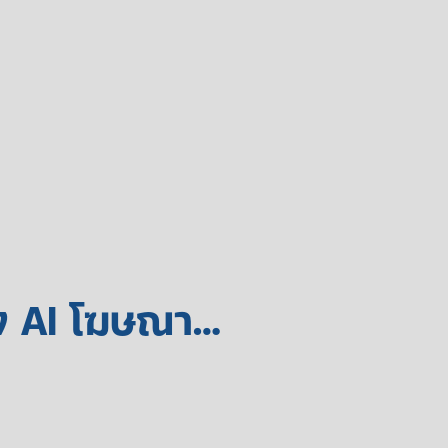
ิ้ง AI โฆษณา…