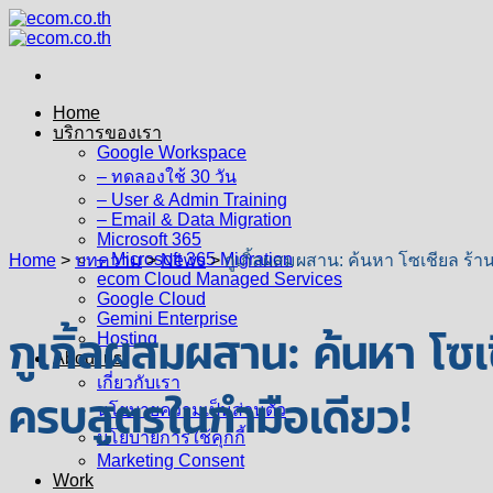
Skip
to
content
Home
บริการของเรา
Google Workspace
– ทดลองใช้ 30 วัน
– User & Admin Training
– Email & Data Migration
Microsoft 365
– Microsoft 365 Migration
Home
>
บทความ
>
News
>
กูเกิ้ลผสมผสาน: ค้นหา โซเชียล ร้า
ecom Cloud Managed Services
Google Cloud
Gemini Enterprise
กูเกิ้ลผสมผสาน: ค้นหา โซเ
Hosting
About us
เกี่ยวกับเรา
ครบสูตรในกำมือเดียว!
นโยบายความเป็นส่วนตัว
นโยบายการใช้คุกกี้
Marketing Consent
Work