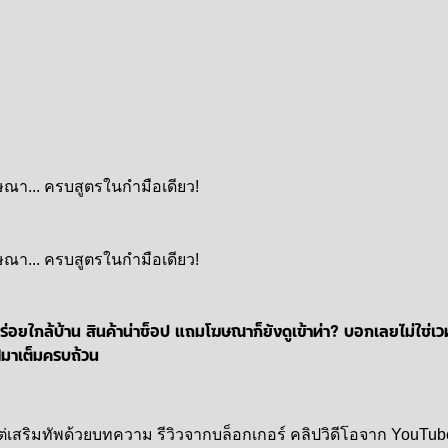
านอร่อยใกล้บ้าน สินค้าน่าช็อป แถมโฆษณาก็ยังดูเข้าท่า? บอกเลยไม่ใช
ร์ฟมาเต็มครบถ้วน
นั้น แต่เสริมทัพด้วยบทความ รีวิวจากบล็อกเกอร์ คลิปวิดีโอจาก You