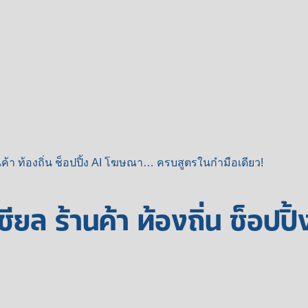
นค้า ท้องถิ่น ช็อปปิ้ง AI โฆษณา… ครบสูตรในกำมือเดียว!
ชียล ร้านค้า ท้องถิ่น ช็อปป