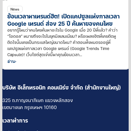
News
ย้อนเวลาหาเทรนด์ฮิต! เปิดแคปซูลแห่งกาลเวลา
Google เทรนด์ ส่อง 25 ปี ค้นหาของคนไทย
อยากรู้ไหมว่าคนไทยค้นหาอะไรใน Google เมื่อ 20 ปีที่แล้ว? คำว่า
“ไอดอล” หมายถึงอะไรในยุคมิลเลนเนียม? หรือเพลงฮิตที่เคยติดหู
ติดใจนั้นเคยเป็นกระแสใหญ่ขนาดไหน? คำตอบทั้งหมดรออยู่ที่
แคปซูลแห่งกาลเวลา Google เทรนด์ (Google Trends Time
Capsule)! เว็บไซต์สุดเจ๋งนี้พาคุณย้อนเวลา...
อ่าน
›
บริษัท อิเล็กทรอนิก คอมเมิร์ซ จำกัด (สำนักงานใหญ่)
325 ถ.กาญจนาภิเษก แขวงหลักสอง
เขตบางแค กรุงเทพฯ 10160
เวลาทำการ