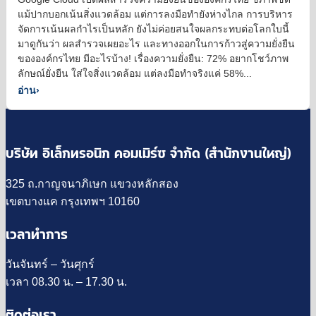
แม้ปากบอกเน้นสิ่งแวดล้อม แต่การลงมือทำยังห่างไกล การบริหาร
จัดการเน้นผลกำไรเป็นหลัก ยังไม่ค่อยสนใจผลกระทบต่อโลกใบนี้
มาดูกันว่า ผลสำรวจเผยอะไร และทางออกในการก้าวสู่ความยั่งยืน
ขององค์กรไทย มีอะไรบ้าง! เรื่องความยั่งยืน: 72% อยากโชว์ภาพ
ลักษณ์ยั่งยืน ใส่ใจสิ่งแวดล้อม แต่ลงมือทำจริงแค่ 58%...
อ่าน
›
บริษัท อิเล็กทรอนิก คอมเมิร์ซ จำกัด (สำนักงานใหญ่)
325 ถ.กาญจนาภิเษก แขวงหลักสอง
เขตบางแค กรุงเทพฯ 10160
เวลาทำการ
วันจันทร์ – วันศุกร์
เวลา 08.30 น. – 17.30 น.
ติดต่อเรา