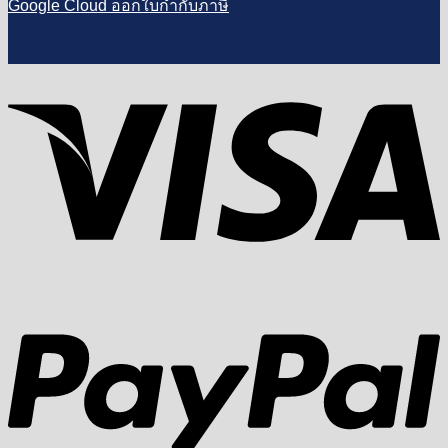
Google Cloud ออกใบกำกับภาษี
V
P