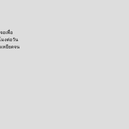
จอเพื่อ
โมงต่อวัน
วเหยียดจน