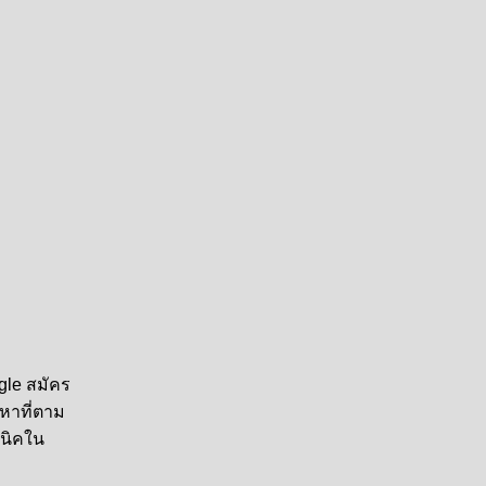
gle สมัคร
ญหาที่ตาม
คนิคใน