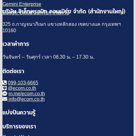
Gemini Enterprise
บริษัท อิเล็กทรอนิก คอมเมิร์ซ จำกัด (สำนักงานใหญ่)
Google Cloud ออกใบกำกับภาษี
325 ถ.กาญจนาภิเษก แขวงหลักสอง เขตบางแค กรุงเทพฯ
10160
เวลาทำการ
วันจันทร์ – วันศุกร์ เวลา 08.30 น. – 17.30 น.
ติดต่อเรา
099-103-6665
@ecom.co.th
m.me/ecom.co.th
info@ecom.co.th
แบ่งปันความรู้
บริการของเรา