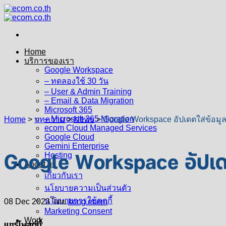
Skip
to
content
Home
บริการของเรา
Google Workspace
– ทดลองใช้ 30 วัน
– User & Admin Training
– Email & Data Migration
Microsoft 365
– Microsoft 365 Migration
Home
>
บทความ
>
News
>
Google Workspace อัปเดตใส่ข้อมูล A
ecom Cloud Managed Services
Google Cloud
Gemini Enterprise
Google Workspace อัปเดตใ
Hosting
About us
เกี่ยวกับเรา
นโยบายความเป็นส่วนตัว
นโยบายการใช้คุกกี้
08 Dec 2023
โดย
kong ecom
Marketing Consent
Work
แชร์โพสต์นี้