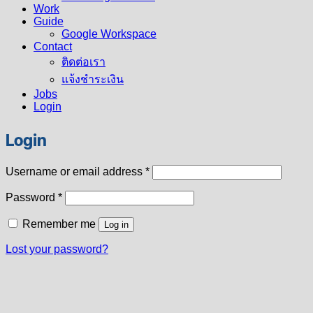
Work
Guide
Google Workspace
Contact
ติดต่อเรา
แจ้งชำระเงิน
Jobs
Login
Login
Required
Username or email address
*
Required
Password
*
Remember me
Log in
Lost your password?