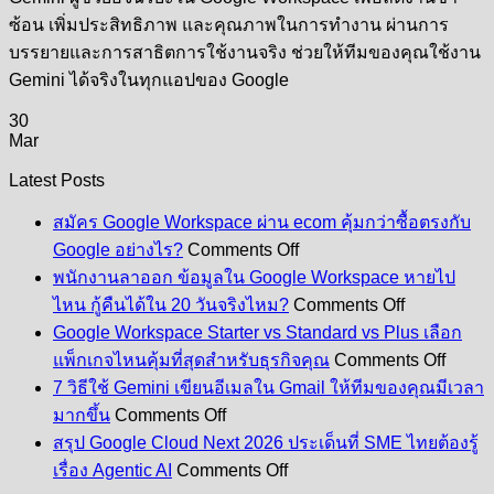
ซ้อน เพิ่มประสิทธิภาพ และคุณภาพในการทำงาน ผ่านการ
บรรยายและการสาธิตการใช้งานจริง ช่วยให้ทีมของคุณใช้งาน
Gemini ได้จริงในทุกแอปของ Google
30
Mar
Latest Posts
สมัคร Google Workspace ผ่าน ecom คุ้มกว่าซื้อตรงกับ
on
Google อย่างไร?
Comments Off
สมัคร
พนักงานลาออก ข้อมูลใน Google Workspace หายไป
Google
on
ไหน กู้คืนได้ใน 20 วันจริงไหม?
Comments Off
Workspace
พนักงาน
Google Workspace Starter vs Standard vs Plus เลือก
ผ่าน
ลา
on
ecom
แพ็กเกจไหนคุ้มที่สุดสำหรับธุรกิจคุณ
Comments Off
Googl
ออก
คุ้ม
7 วิธีใช้ Gemini เขียนอีเมลใน Gmail ให้ทีมของคุณมีเวลา
Works
ข้อมูล
on
กว่า
Starte
มากขึ้น
Comments Off
7
ใน
vs
ซื้อ
สรุป Google Cloud Next 2026 ประเด็นที่ SME ไทยต้องรู้
วิธี
Stand
Google
on
ตรง
เรื่อง Agentic AI
Comments Off
vs
Workspace
ใช้
สรุป
กับ
Plus