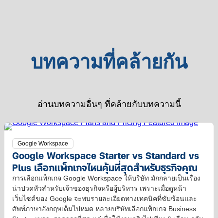
หาย
Gemini
Google
Google
เลือก
เขียน
ไป
Cloud
อย่างไร?
แพ็ก
Next
อีเมล
ไหน
2026
เกจ
ใน
กู้
ประเด็น
ไหน
Gmail
คืน
บทความที่คล้ายกัน
ที่
คุ้ม
ให้
ได้
SME
ที่สุด
ทีม
ใน
ไทย
สำหรั
ของ
20
ต้อง
ธุรกิจ
คุณ
วัน
รู้
อ่านบทความอื่นๆ ที่คล้ายกับบทความนี้
คุณ
มี
จริง
เรื่อง
เวลา
ไหม?
Agentic
มาก
AI
Google Workspace
ขึ้น
Google Workspace Starter vs Standard vs
Plus เลือกแพ็กเกจไหนคุ้มที่สุดสำหรับธุรกิจคุณ
การเลือกแพ็กเกจ Google Workspace ให้บริษัท มักกลายเป็นเรื่อง
น่าปวดหัวสำหรับเจ้าของธุรกิจหรือผู้บริหาร เพราะเมื่อดูหน้า
เว็บไซต์ของ Google จะพบรายละเอียดทางเทคนิคที่ซับซ้อนและ
ศัพท์ภาษาอังกฤษเต็มไปหมด หลายบริษัทเลือกแพ็กเกจ Business