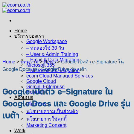
Skip
to
content
Home
บริการของเรา
Google Workspace
– ทดลองใช้ 30 วัน
– User & Admin Training
– Email & Data Migration
Home
>
บทความ
>
News
>
Google เปิดตัว e-Signature ใน
Microsoft 365
Google Docs และ Google Drive รุ่นเบต้า
– Microsoft 365 Migration
ecom Cloud Managed Services
Google Cloud
Gemini Enterprise
Google เปิดตัว e-Signature ใน
Hosting
About us
Google Docs และ Google Drive รุ่น
เกี่ยวกับเรา
เบต้า
นโยบายความเป็นส่วนตัว
นโยบายการใช้คุกกี้
Marketing Consent
Work