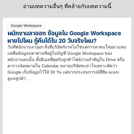
ธุรกิจ
คุณ
วัน
รู้
อ่านบทความอื่นๆ ที่คล้ายกับบทความนี้
คุณ
มี
จริง
เรื่อง
เวลา
ไหม?
Agentic
มาก
AI
Google Workspace
พนักงานลาออก ข้อมูลใน Google Workspace
ขึ้น
หายไปไหน กู้คืนได้ใน 20 วันจริงไหม?
วันที่พนักงานลาออก สิ่งที่บริษัทกังวลไม่ใช่แค่การหาคนใหม่มาแทน
แต่คือข้อมูลมหาศาลที่อยู่ในบัญชี Google Workspace ของ
พนักงานคนนั้น ทั้งอีเมลที่คุยกับลูกค้าไฟล์งานสำคัญใน Drive หรือ
ตารางนัดหมายใน Calendar หลายบริษัทชะล่าใจเพราะคิดว่า
Google เก็บข้อมูลไว้ให้ 30 วัน แต่จากประสบการณ์ที่ทีม ecom
ดูแลลูกค้า...