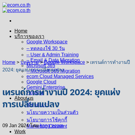
Skip
to
content
Home
บริการของเรา
Google Workspace
– ทดลองใช้ 30 วัน
– User & Admin Training
– Email & Data Migration
Home
>
บทความ
>
Google Workspace
>
เทรนด์การทำงานปี
Microsoft 365
2024: ยุคแห่งการเปลี่ยนแปลง
– Microsoft 365 Migration
ecom Cloud Managed Services
Google Cloud
Gemini Enterprise
เทรนด์การทำงานปี 2024: ยุคแห่ง
Hosting
About us
การเปลี่ยนแปลง
เกี่ยวกับเรา
นโยบายความเป็นส่วนตัว
นโยบายการใช้คุกกี้
09 Jan 2024
โดย
kong ecom
Marketing Consent
Work