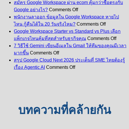
สมัคร Google Workspace ผ่าน ecom คุ้มกว่าซื้อตรงกับ
on
Google อย่างไร?
Comments Off
สมัคร
พนักงานลาออก ข้อมูลใน Google Workspace หายไป
Google
on
ไหน กู้คืนได้ใน 20 วันจริงไหม?
Comments Off
Workspace
พนักงาน
Google Workspace Starter vs Standard vs Plus เลือก
ผ่าน
ลา
on
ecom
แพ็กเกจไหนคุ้มที่สุดสำหรับธุรกิจคุณ
Comments Off
Googl
ออก
คุ้ม
7 วิธีใช้ Gemini เขียนอีเมลใน Gmail ให้ทีมของคุณมีเวลา
Works
ข้อมูล
on
กว่า
Starte
มากขึ้น
Comments Off
7
ใน
vs
ซื้อ
สรุป Google Cloud Next 2026 ประเด็นที่ SME ไทยต้องรู้
วิธี
Stand
Google
on
ตรง
เรื่อง Agentic AI
Comments Off
vs
Workspace
ใช้
สรุป
กับ
Plus
หาย
Gemini
Google
Google
เลือก
เขียน
ไป
Cloud
อย่างไร?
แพ็ก
Next
อีเมล
ไหน
2026
เกจ
ใน
กู้
ประเด็น
ไหน
Gmail
คืน
บทความที่คล้ายกัน
ที่
คุ้ม
ให้
ได้
SME
ที่สุด
ทีม
ใน
ไทย
สำหรั
ของ
20
ต้อง