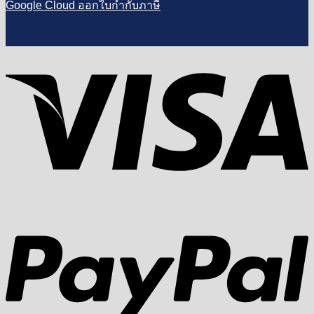
Google Cloud ออกใบกำกับภาษี
V
P