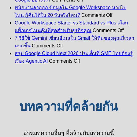
สมัคร
พนักงานลาออก ข้อมูลใน Google Workspace หายไป
Google
on
ไหน กู้คืนได้ใน 20 วันจริงไหม?
Comments Off
Workspace
พนักงาน
Google Workspace Starter vs Standard vs Plus เลือก
ผ่าน
ลา
on
ecom
แพ็กเกจไหนคุ้มที่สุดสำหรับธุรกิจคุณ
Comments Off
Googl
ออก
คุ้ม
7 วิธีใช้ Gemini เขียนอีเมลใน Gmail ให้ทีมของคุณมีเวลา
Works
ข้อมูล
on
กว่า
Starte
มากขึ้น
Comments Off
7
ใน
vs
ซื้อ
สรุป Google Cloud Next 2026 ประเด็นที่ SME ไทยต้องรู้
วิธี
Stand
Google
on
ตรง
เรื่อง Agentic AI
Comments Off
vs
Workspace
ใช้
สรุป
กับ
Plus
หาย
Gemini
Google
Google
เลือก
เขียน
ไป
Cloud
อย่างไร?
แพ็ก
Next
อีเมล
ไหน
2026
เกจ
ใน
กู้
ประเด็น
ไหน
Gmail
คืน
บทความที่คล้ายกัน
ที่
คุ้ม
ให้
ได้
SME
ที่สุด
ทีม
ใน
ไทย
สำหรั
ของ
20
ต้อง
ธุรกิจ
คุณ
วัน
รู้
อ่านบทความอื่นๆ ที่คล้ายกับบทความนี้
คุณ
มี
จริง