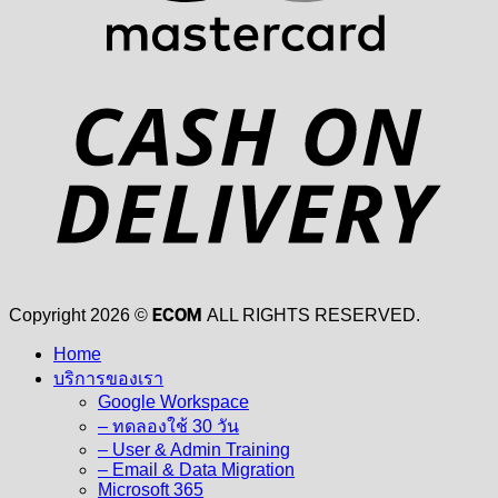
D
ECOM
Copyright 2026 ©
ALL RIGHTS RESERVED.
Home
บริการของเรา
Google Workspace
– ทดลองใช้ 30 วัน
– User & Admin Training
– Email & Data Migration
Microsoft 365