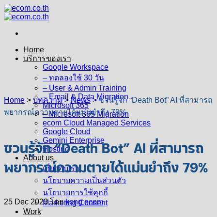
Skip
to
content
Home
บริการของเรา
Google Workspace
– ทดลองใช้ 30 วัน
– User & Admin Training
– Email & Data Migration
Home
>
บทความ
>
News
>
ชวนรู้จัก “Death Bot” AI ที่สามารถ
Microsoft 365
พยากรณ์ความตายได้แม่นยำถึง 79%
– Microsoft 365 Migration
ecom Cloud Managed Services
Google Cloud
Gemini Enterprise
ชวนรู้จัก “Death Bot” AI ที่สามารถ
Hosting
About us
พยากรณ์ความตายได้แม่นยำถึง 79%
เกี่ยวกับเรา
นโยบายความเป็นส่วนตัว
นโยบายการใช้คุกกี้
25 Dec 2023
โดย
kong ecom
Marketing Consent
Work