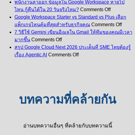
พนักงานลาออก ข้อมูลใน Google Workspace หายไป
Google
on
ไหน กู้คืนได้ใน 20 วันจริงไหม?
Comments Off
Workspace
พนักงาน
Google Workspace Starter vs Standard vs Plus เลือก
ผ่าน
ลา
on
ecom
แพ็กเกจไหนคุ้มที่สุดสำหรับธุรกิจคุณ
Comments Off
Googl
ออก
คุ้ม
7 วิธีใช้ Gemini เขียนอีเมลใน Gmail ให้ทีมของคุณมีเวลา
Works
ข้อมูล
on
กว่า
Starte
มากขึ้น
Comments Off
7
ใน
vs
ซื้อ
สรุป Google Cloud Next 2026 ประเด็นที่ SME ไทยต้องรู้
วิธี
Stand
Google
on
ตรง
เรื่อง Agentic AI
Comments Off
vs
Workspace
ใช้
สรุป
กับ
Plus
หาย
Gemini
Google
Google
เลือก
เขียน
ไป
Cloud
อย่างไร?
แพ็ก
Next
อีเมล
ไหน
2026
เกจ
ใน
กู้
ประเด็น
ไหน
Gmail
คืน
บทความที่คล้ายกัน
ที่
คุ้ม
ให้
ได้
SME
ที่สุด
ทีม
ใน
ไทย
สำหรั
ของ
20
ต้อง
ธุรกิจ
คุณ
วัน
รู้
อ่านบทความอื่นๆ ที่คล้ายกับบทความนี้
คุณ
มี
จริง
เรื่อง