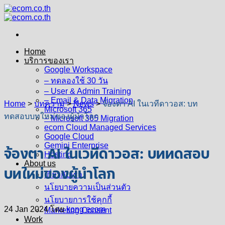
Skip
to
content
Home
บริการของเรา
Google Workspace
– ทดลองใช้ 30 วัน
– User & Admin Training
– Email & Data Migration
Home
>
บทความ
>
News
>
จ้องตา AI ในเวทีดาวอส: บท
Microsoft 365
ทดสอบบทใหม่ของผู้นำโลก
– Microsoft 365 Migration
ecom Cloud Managed Services
Google Cloud
Gemini Enterprise
จ้องตา AI ในเวทีดาวอส: บททดสอบ
Hosting
About us
บทใหม่ของผู้นำโลก
เกี่ยวกับเรา
นโยบายความเป็นส่วนตัว
นโยบายการใช้คุกกี้
24 Jan 2024
โดย
kong ecom
Marketing Consent
Work